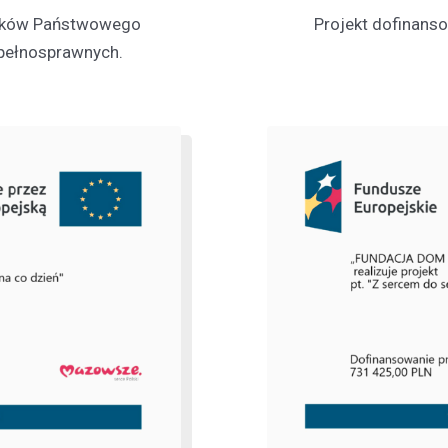
Projekt dofinans
odków Państwowego
epełnosprawnych.