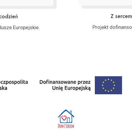
Z sercem
codzień
Projekt dofinans
usze Europejskie.